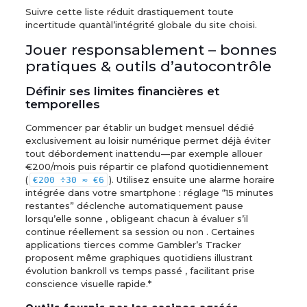
Suivre cette liste réduit drastiquement toute
incertitude quantàl’intégrité globale du site choisi.
Jouer responsablement – bonnes
pratiques & outils d’autocontrôle
Définir ses limites financières et
temporelles
Commencer par établir un budget mensuel dédié
exclusivement au loisir numérique permet déjà éviter
tout débordement inattendu — par exemple allouer
€200/mois puis répartir ce plafond quotidiennement
(
). Utilisez ensuite une alarme horaire
€200 ÷30 ≈ €6
intégrée dans votre smartphone : réglage “15 minutes
restantes” déclenche automatiquement pause
lorsqu’elle sonne , obligeant chacun à évaluer s’il
continue réellement sa session ou non . Certaines
applications tierces comme Gambler’s Tracker
proposent même graphiques quotidiens illustrant
évolution bankroll vs temps passé , facilitant prise
conscience visuelle rapide.*