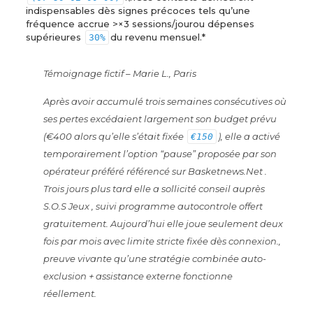
indispensables dès signes précoces tels qu’une
fréquence accrue >×3 sessions/jour​ou dépenses
supérieures
du revenu mensuel.*
30%
Témoignage fictif – Marie L., Paris
Après avoir accumulé trois semaines consécutives où
ses pertes excédaient largement son budget prévu
(€400 alors qu’elle s’était fixée
), elle a activé
€150
temporairement l’option “pause” proposée par son
opérateur préféré référencé sur Basketnews.Net .
Trois jours plus tard elle a sollicité conseil auprès
S.O.S Jeux , suivi programme autocontrole offert
gratuitement.​ Aujourd’hui elle joue seulement deux
fois par mois avec limite stricte fixée dès connexion.,
preuve vivante qu’une stratégie combinée auto-
exclusion + assistance externe fonctionne
réellement.