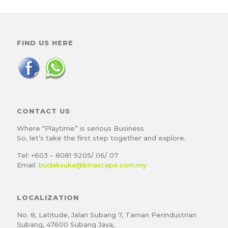
FIND US HERE
CONTACT US
Where “Playtime” is serious Business
So, let’s take the first step together and explore.
Tel: +603 – 8081 9205/ 06/ 07
Email:
budaksuka@binascape.com.my
LOCALIZATION
No. 8, Latitude, Jalan Subang 7, Taman Perindustrian
Subang, 47600 Subang Jaya,