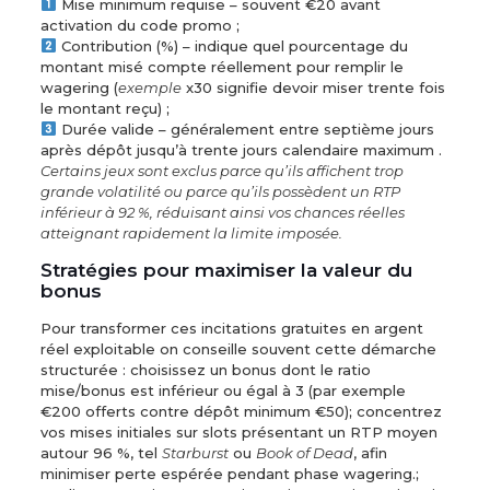
Mise minimum requise – souvent €20 avant
activation du code promo ;
Contribution (%) – indique quel pourcentage du
montant misé compte réellement pour remplir le
wagering (
exemple
x30 signifie devoir miser trente fois
le montant reçu) ;
Durée valide – généralement entre septième jours
après dépôt jusqu’à trente jours calendaire maximum .
Certains jeux sont exclus parce qu’ils affichent trop
grande volatilité ou parce qu’ils possèdent un RTP
inférieur à 92 %, réduisant ainsi vos chances réelles
atteignant rapidement la limite imposée.
Stratégies pour maximiser la valeur du
bonus
Pour transformer ces incitations gratuites en argent
réel exploitable on conseille souvent cette démarche
structurée : choisissez un bonus dont le ratio
mise/bonus est inférieur ou égal à 3 (par exemple
€200 offerts contre dépôt minimum €50); concentrez
vos mises initiales sur slots présentant un RTP moyen
autour 96 %, tel
Starburst
ou
Book of Dead
, afin
minimiser perte espérée pendant phase wagering.;