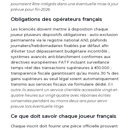
pourraient être intégrés dans une éventuelle mise à jour
prévue pour fin‑2026.
Obligations des opérateurs français
Les licenciés doivent mettre à disposition chaque
joueur plusieurs dispositifs obligatoires : auto‑exclusion
permanente via le registre national ANJ, plafonds
journaliers/hebdomadaires fixables par défaut afin
d’éviter tout dépassement budgétaire incontrôlé ;
systèmes avancés anti‑blanchiment conformes aux
directives européennes FATF incluant surveillance
temps réel des transactions supérieures à €10 000 ;
transparence fiscale garantissant qu’au moins 30 % des
gains supérieurs au seuil légal soient automatiquement
transmis aux services fiscaux via formulaire dédié.
En
outre ils assurent un service clientèle accessible vingt‑et­
quatre heures sur vingt‑quatre avec réponses écrites
conservées pendant au moins deux ans pour servir
preuve lors éventuelle litige.
Ce que doit savoir chaque joueur français
Chaque inscrit doit fournir une pièce officielle prouvant