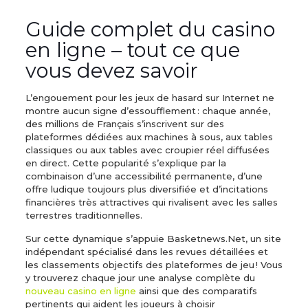
Guide complet du casino
en ligne – tout ce que
vous devez savoir
L’engouement pour les jeux de hasard sur Internet ne
montre aucun signe d’essoufflement : chaque année,
des millions de Français s’inscrivent sur des
plateformes dédiées aux machines à sous, aux tables
classiques ou aux tables avec croupier réel diffusées
en direct. Cette popularité s’explique par la
combinaison d’une accessibilité permanente, d’une
offre ludique toujours plus diversifiée et d’incitations
financières très attractives qui rivalisent avec les salles
terrestres traditionnelles.
Sur cette dynamique s’appuie Basketnews.Net, un site
indépendant spécialisé dans les revues détaillées et
les classements objectifs des plateformes de jeu ! Vous
y trouverez chaque jour une analyse complète du
nouveau casino en ligne
ainsi que des comparatifs
pertinents qui aident les joueurs à choisir