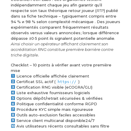
indépendamment chaque jeu afin garantir qu’il
respecte son taux théorique retour joueur (
RTP
) publié
dans sa fiche technique – typiquement compris entre
94 % и 98 % selon complexité mécanique . Des joueurs
expérimentés comparent fréquemment résultats
observés versus valeurs annoncées ; lorsque différence
dépasse ±0·5 point ils signalent potentielle anomalie
.
Ainsi choisir un opérateur affichant clairement son
accréditation RNG constitue première barrière contre
triche digitale
.
Checklist – 10 points à vérifier avant votre première
mise
Licence officielle affichée clairement
Certificat SSL actif (
)
https://
Certification RNG visible (eCOGRA/GLI)
Liste exhaustive fournisseurs logiciels
Options dépôt/retrait sécurisées & vérifiées
Politique confidentialité conforme RGPD
Procédure KYC simple mais rigoureuse
Outils auto-exclusion faciles accessibles
Service client multicanal disponible24/7
Avis utilisateurs récents consultables sans filtre