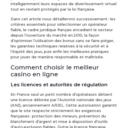
intelligemment leurs espaces de divertissement virtuel
tout en restant protégés par la loi française.
Dans cet article nous détaillerons successivement : les
critères essentiels pour sélectionner un opérateur
fiable, le cadre juridique français encadrant le secteur
depuis l’ouverture du marché en 2010, la façon
d’optimiser l’utilisation des bonus sans se faire piéger,
les garanties techniques relatives à la sécurité et à
l’équité des jeux, puis enfin les meilleures pratiques
pour jouer de manière responsable et maîtrisée.
Comment choisir le meilleur
casino en ligne
Les licences et autorités de régulation
En France seul un petit nombre d’opérateurs détient
une licence délivrée par l’Autorité nationale des jeux
(ANJ), anciennement ARJEL. Cette autorisation garantit
que le site respecte strictement les exigences
françaises : protection des mineurs, prévention du
blanchiment d’argent et mise à disposition d’outils
d’auto‑exclusion fiables. Outre la licence française,