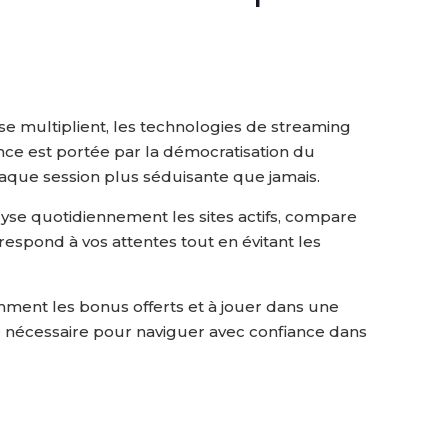
se multiplient, les technologies de streaming
nce est portée par la démocratisation du
aque session plus séduisante que jamais.
yse quotidiennement les sites actifs, compare
respond à vos attentes tout en évitant les
gemment les bonus offerts et à jouer dans une
e nécessaire pour naviguer avec confiance dans