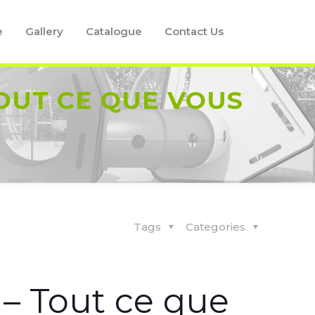
e
Gallery
Catalogue
Contact Us
TOUT CE QUE VOUS
Tags
Categories
 – Tout ce que