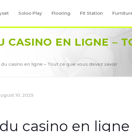
yset
Soloo Play
Flooring
Fit Station
Furnitur
 CASINO EN LIGNE – 
du casino en ligne – Tout ce que vous devez savoir
ugust 10, 2025
du casino en ligne