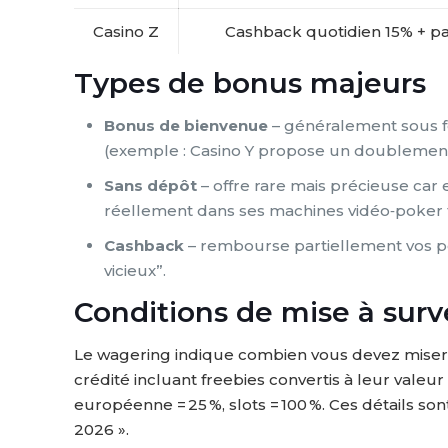
Casino Z
Cashback quotidien 15% + par
Types de bonus majeurs
Bonus de bienvenue
– généralement sous fo
(exemple : Casino Y propose un doublement
Sans dépôt
– offre rare mais précieuse car 
réellement dans ses machines vidéo‑poker 
Cashback
– rembourse partiellement vos per
vicieux”.
Conditions de mise à surv
Le wagering indique combien vous devez miser av
crédité incluant freebies convertis à leur valeur
européenne = 25 %, slots = 100 %. Ces détails 
2026 ».