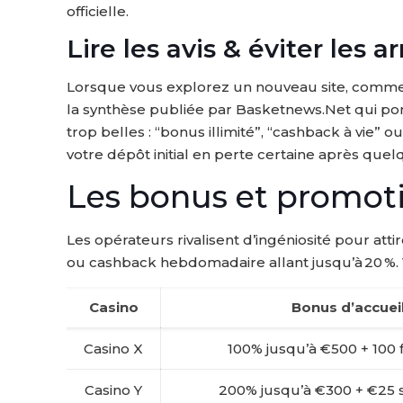
officielle.
Lire les avis & éviter les 
Lorsque vous explorez un nouveau site, commen
la synthèse publiée par Basketnews.Net qui po
trop belles : “bonus illimité”, “cashback à vie”
votre dépôt initial en perte certaine après que
Les bonus et promoti
Les opérateurs rivalisent d’ingéniosité pour atti
ou cashback hebdomadaire allant jusqu’à 20 %. V
Casino
Bonus d’accuei
Casino X
100% jusqu’à €500 + 100 
Casino Y
200% jusqu’à €300 + €25 