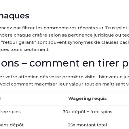
arnaques
cez par filtrer les commentaires récents sur Trustpilot
ndère chaque critère selon sa pertinence juridique ou t
 ou “retour garanti” sont souvent synonymes de clauses cac
lques tours seulement.
ons – comment en tirer pr
rer votre attention dès votre première visite : bienvenue ju
oici comment maximiser leur valeur tout en maîtrisant vo
l
Wagering requis
free spins
30x dépôt + free spins
sans dépôt
35x montant total