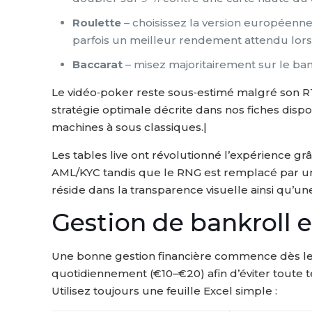
Roulette
– choisissez la version européenn
parfois un meilleur rendement attendu lor
Baccarat
– misez majoritairement sur le ba
Le vidéo‑poker reste sous‑estimé malgré son 
stratégie optimale décrite dans nos fiches disp
machines à sous classiques.|
Les tables live ont révolutionné l’expérience g
AML/KYC tandis que le RNG est remplacé par un 
réside dans la transparence visuelle ainsi qu’un
Gestion de bankroll 
Une bonne gestion financière commence dès le 
quotidiennement (€10–€20) afin d’éviter toute 
Utilisez toujours une feuille Excel simple :