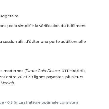
budgétaire.
 ; cela simplifie la vérification du fulfilment
a session afin d’éviter une perte additionnelle
tes modernes (
Pirate Gold Deluxe
, RTP≈96,5 %),
frent entre 20 et 30 lignes payantes, plusieurs
 Moolah
.
 <0,5 %. La stratégie optimale consiste à