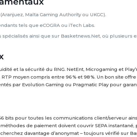
ndamentaux
 (Aranjuez, Malta Gaming Authority ou UKGC).
endants tels que eCOGRA ou iTech Labs.
ms spécialisés ainsi que sur Basketnews.Net, où plusieur
x
luidité et la sécurité du RNG. NetEnt, Microgaming et Play
un RTP moyen compris entre 96 % et 98 %. Un bon site offr
mentés par Evolution Gaming ou Pragmatic Play pour garan
256 bits pour toutes les communications client/serveur ain
s méthodes de paiement doivent couvrir SEPA instantané, 
us cherchez davantage d’anonymat – toujours vérifié sur