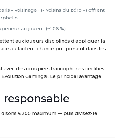
paris « voisinage» (« voisins du zéro ») offrent
rphelin.
périeur au joueur (~1,06 %).
tent aux joueurs disciplinés d’appliquer la
 face au facteur chance pur présent dans les
nt avec des croupiers francophones certifiés
 Evolution Gaming®. Le principal avantage
u responsable
— disons €200 maximum — puis divisez-le