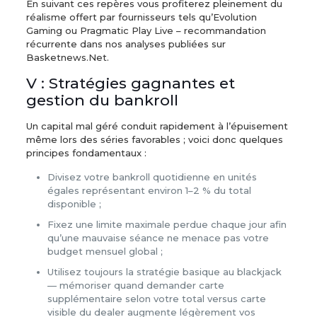
En suivant ces repères vous profiterez pleinement du
réalisme offert par fournisseurs tels qu’Evolution
Gaming ou Pragmatic Play Live – recommandation
récurrente dans nos analyses publiées sur
Basketnews.Net.
V : Stratégies gagnantes et
gestion du bankroll
Un capital mal géré conduit rapidement à l’épuisement
même lors des séries favorables ; voici donc quelques
principes fondamentaux :
Divisez votre bankroll quotidienne en unités
égales représentant environ 1–2 % du total
disponible ;
Fixez une limite maximale perdue chaque jour afin
qu’une mauvaise séance ne menace pas votre
budget mensuel global ;
Utilisez toujours la stratégie basique au blackjack
— mémoriser quand demander carte
supplémentaire selon votre total versus carte
visible du dealer augmente légèrement vos