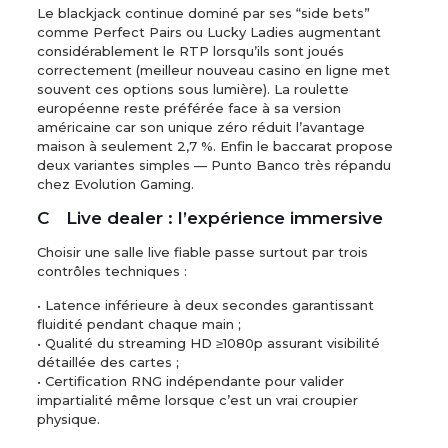
Le blackjack continue dominé par ses “side bets”
comme Perfect Pairs ou Lucky Ladies augmentant
considérablement le RTP lorsqu’ils sont joués
correctement (meilleur nouveau casino en ligne met
souvent ces options sous lumière). La roulette
européenne reste préférée face à sa version
américaine car son unique zéro réduit l’avantage
maison à seulement 2,7 %. Enfin le baccarat propose
deux variantes simples — Punto Banco très répandu
chez Evolution Gaming.
C Live dealer : l’expérience immersive
Choisir une salle live fiable passe surtout par trois
contrôles techniques :
• Latence inférieure à deux secondes garantissant
fluidité pendant chaque main ;
• Qualité du streaming HD ≥1080p assurant visibilité
détaillée des cartes ;
• Certification RNG indépendante pour valider
impartialité même lorsque c’est un vrai croupier
physique.