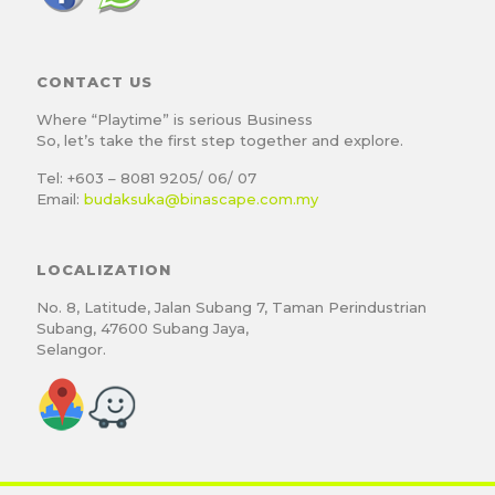
CONTACT US
Where “Playtime” is serious Business
So, let’s take the first step together and explore.
Tel: +603 – 8081 9205/ 06/ 07
Email:
budaksuka@binascape.com.my
LOCALIZATION
No. 8, Latitude, Jalan Subang 7, Taman Perindustrian
Subang, 47600 Subang Jaya,
Selangor.