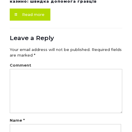
казино: швидка допомога гравців
Read more
Leave a Reply
Your email address will not be published.
Required fields
are marked
*
Comment
Name
*