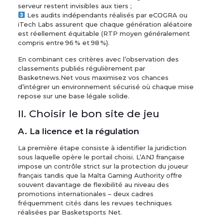
serveur restent invisibles aux tiers ;
Les audits indépendants réalisés par eCOGRA ou
iTech Labs assurent que chaque génération aléatoire
est réellement équitable (RTP moyen généralement
compris entre 96 % et 98 %).
En combinant ces critères avec l’observation des
classements publiés régulièrement par
Basketnews.Net vous maximisez vos chances
d’intégrer un environnement sécurisé où chaque mise
repose sur une base légale solide.
II. Choisir le bon site de jeu
A. La licence et la régulation
La première étape consiste à identifier la juridiction
sous laquelle opère le portail choisi. L’ANJ française
impose un contrôle strict sur la protection du joueur
français tandis que la Malta Gaming Authority offre
souvent davantage de flexibilité au niveau des
promotions internationales – deux cadres
fréquemment cités dans les revues techniques
réalisées par Basketsports Net.