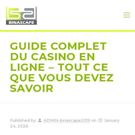
GUIDE COMPLET
DU CASINO EN
LIGNE – TOUT CE
QUE VOUS DEVEZ
SAVOIR
Published by
ADMIN-binascape2019
on
January
24, 2026