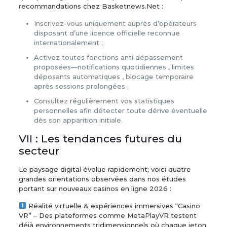
recommandations chez Basketnews.Net :
Inscrivez-vous uniquement auprès d’opérateurs
disposant d’une licence officielle reconnue
internationalement ;
Activez toutes fonctions anti‑dépassement
proposées—notifications quotidiennes , limites
déposants automatiques , blocage temporaire
après sessions prolongées ;
Consultez régulièrement vos statistiques
personnelles afin détecter toute dérive éventuelle
dès son apparition initiale.
VII : Les tendances futures du
secteur
Le paysage digital évolue rapidement; voici quatre
grandes orientations observées dans nos études
portant sur nouveaux casinos en ligne 2026 :
Réalité virtuelle & expériences immersives “Casino
VR” – Des plateformes comme MetaPlayVR testent
déjà environnements tridimensionnels où chaque jeton