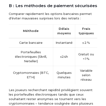
B : Les méthodes de paiement sécurisées
Comparer rapidement les options bancaires permet
d’éviter mauvaises surprises lors des retraits :
Délais
Frais
Méthode
moyens
typiques
Carte bancaire
Instantané
≤ 2 %
Portefeuilles
Gratuit ou
électroniques (Skrill,
≤24h
< 1 %
Neteller)
Variable
Cryptomonnaies (BTC,
Quelques
selon
ETH)
minutes
réseau
Les joueurs recherchant rapidité privilégient souvent
les portefeuilles électroniques tandis que ceux
souhaitant rester anonymes se tournent vers les
cryptomonnaies – tendance soulignée dans plusieurs