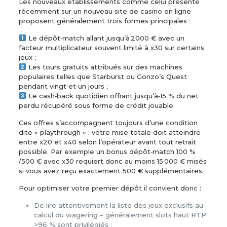
Les nouveaux établissements comme celui présenté
récemment sur un nouveau site de casino en ligne
proposent généralement trois formes principales :
Le dépôt‑match allant jusqu’à 2000 € avec un
facteur multiplicateur souvent limité à x30 sur certains
jeux ;
Les tours gratuits attribués sur des machines
populaires telles que Starburst ou Gonzo’s Quest
pendant vingt‑et‑un jours ;
Le cash‑back quotidien offrant jusqu’à‑15 % du net
perdu récupéré sous forme de crédit jouable.
Ces offres s’accompagnent toujours d’une condition
dite « playthrough » : votre mise totale doit atteindre
entre x20 et x40 selon l’opérateur avant tout retrait
possible. Par exemple un bonus dépôt‑match 100 %
/500 € avec x30 requiert donc au moins 15 000 € misés
si vous avez reçu exactement 500 € supplémentaires.
Pour optimiser votre premier dépôt il convient donc :
De lire attentivement la liste des jeux exclusifs au
calcul du wagering – généralement slots haut RTP
>96 % sont privilégiés ;