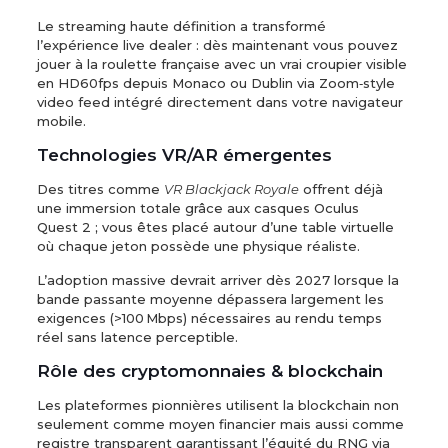
Le streaming haute définition a transformé
l’expérience live dealer : dès maintenant vous pouvez
jouer à la roulette française avec un vrai croupier visible
en HD60fps depuis Monaco ou Dublin via Zoom‑style
video feed intégré directement dans votre navigateur
mobile.
Technologies VR/AR émergentes
Des titres comme
VR Blackjack Royale
offrent déjà
une immersion totale grâce aux casques Oculus
Quest 2 ; vous êtes placé autour d’une table virtuelle
où chaque jeton possède une physique réaliste.
L’adoption massive devrait arriver dès 2027 lorsque la
bande passante moyenne dépassera largement les
exigences (>100 Mbps) nécessaires au rendu temps
réel sans latence perceptible.
Rôle des cryptomonnaies & blockchain
Les plateformes pionnières utilisent la blockchain non
seulement comme moyen financier mais aussi comme
registre transparent garantissant l’équité du RNG via