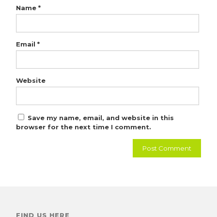
Name
*
Email
*
Website
Save my name, email, and website in this
browser for the next time I comment.
FIND US HERE