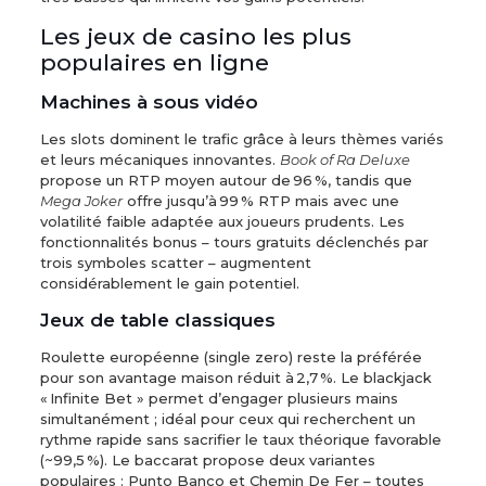
Les jeux de casino les plus
populaires en ligne
Machines à sous vidéo
Les slots dominent le trafic grâce à leurs thèmes variés
et leurs mécaniques innovantes.
Book of Ra Deluxe
propose un RTP moyen autour de 96 %, tandis que
Mega Joker
offre jusqu’à 99 % RTP mais avec une
volatilité faible adaptée aux joueurs prudents. Les
fonctionnalités bonus – tours gratuits déclenchés par
trois symboles scatter – augmentent
considérablement le gain potentiel.
Jeux de table classiques
Roulette européenne (single zero) reste la préférée
pour son avantage maison réduit à 2,7 %. Le blackjack
« Infinite Bet » permet d’engager plusieurs mains
simultanément ; idéal pour ceux qui recherchent un
rythme rapide sans sacrifier le taux théorique favorable
(~99,5 %). Le baccarat propose deux variantes
populaires : Punto Banco et Chemin De Fer – toutes