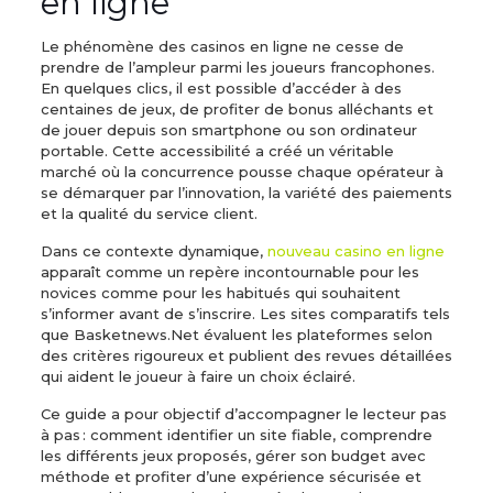
en ligne
Le phénomène des casinos en ligne ne cesse de
prendre de l’ampleur parmi les joueurs francophones.
En quelques clics, il est possible d’accéder à des
centaines de jeux, de profiter de bonus alléchants et
de jouer depuis son smartphone ou son ordinateur
portable. Cette accessibilité a créé un véritable
marché où la concurrence pousse chaque opérateur à
se démarquer par l’innovation, la variété des paiements
et la qualité du service client.
Dans ce contexte dynamique,
nouveau casino en ligne
apparaît comme un repère incontournable pour les
novices comme pour les habitués qui souhaitent
s’informer avant de s’inscrire. Les sites comparatifs tels
que Basketnews.Net évaluent les plateformes selon
des critères rigoureux et publient des revues détaillées
qui aident le joueur à faire un choix éclairé.
Ce guide a pour objectif d’accompagner le lecteur pas
à pas : comment identifier un site fiable, comprendre
les différents jeux proposés, gérer son budget avec
méthode et profiter d’une expérience sécurisée et