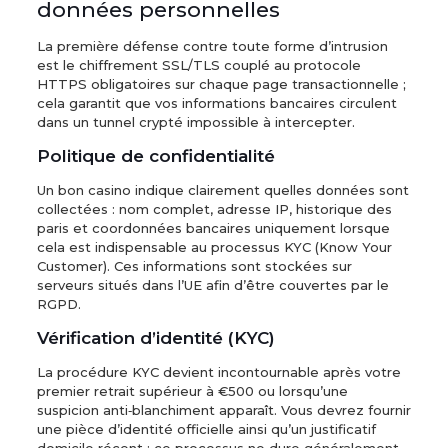
données personnelles
La première défense contre toute forme d’intrusion
est le chiffrement SSL/TLS couplé au protocole
HTTPS obligatoires sur chaque page transactionnelle ;
cela garantit que vos informations bancaires circulent
dans un tunnel crypté impossible à intercepter.
Politique de confidentialité
Un bon casino indique clairement quelles données sont
collectées : nom complet, adresse IP, historique des
paris et coordonnées bancaires uniquement lorsque
cela est indispensable au processus KYC (Know Your
Customer). Ces informations sont stockées sur
serveurs situés dans l’UE afin d’être couvertes par le
RGPD.
Vérification d’identité (KYC)
La procédure KYC devient incontournable après votre
premier retrait supérieur à €500 ou lorsqu’une
suspicion anti‑blanchiment apparaît. Vous devrez fournir
une pièce d’identité officielle ainsi qu’un justificatif