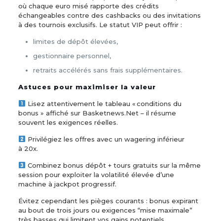
où chaque euro misé rapporte des crédits
échangeables contre des cashbacks ou des invitations
à des tournois exclusifs. Le statut VIP peut offrir :
limites de dépôt élevées,
gestionnaire personnel,
retraits accélérés sans frais supplémentaires.
Astuces pour maximiser la valeur
Lisez attentivement le tableau « conditions du
bonus » affiché sur Basketnews.Net – il résume
souvent les exigences réelles.
Privilégiez les offres avec un wagering inférieur
à 20x.
Combinez bonus dépôt + tours gratuits sur la même
session pour exploiter la volatilité élevée d’une
machine à jackpot progressif.
Évitez cependant les pièges courants : bonus expirant
au bout de trois jours ou exigences “mise maximale”
très basses qui limitent vos gains potentiels.