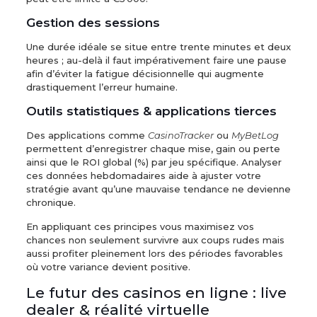
Gestion des sessions
Une durée idéale se situe entre trente minutes et deux
heures ; au-delà il faut impérativement faire une pause
afin d’éviter la fatigue décisionnelle qui augmente
drastiquement l’erreur humaine.
Outils statistiques & applications tierces
Des applications comme
CasinoTracker
ou
MyBetLog
permettent d’enregistrer chaque mise, gain ou perte
ainsi que le ROI global (%) par jeu spécifique. Analyser
ces données hebdomadaires aide à ajuster votre
stratégie avant qu’une mauvaise tendance ne devienne
chronique.
En appliquant ces principes vous maximisez vos
chances non seulement survivre aux coups rudes mais
aussi profiter pleinement lors des périodes favorables
où votre variance devient positive.
Le futur des casinos en ligne : live
dealer & réalité virtuelle