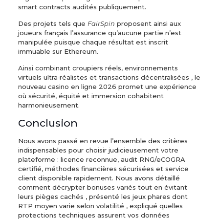
smart contracts audités publiquement.
Des projets tels que
FairSpin
proposent ainsi aux
joueurs français l’assurance qu’aucune partie n’est
manipulée puisque chaque résultat est inscrit
immuable sur Ethereum.
Ainsi combinant croupiers réels, environnements
virtuels ultra‑réalistes et transactions décentralisées , le
nouveau casino en ligne 2026 promet une expérience
où sécurité, équité et immersion cohabitent
harmonieusement.
Conclusion
Nous avons passé en revue l’ensemble des critères
indispensables pour choisir judicieusement votre
plateforme : licence reconnue, audit RNG/eCOGRA
certifié, méthodes financières sécurisées et service
client disponible rapidement. Nous avons détaillé
comment décrypter bonuses variés tout en évitant
leurs pièges cachés , présenté les jeux phares dont
RTP moyen varie selon volatilité , expliqué quelles
protections techniques assurent vos données