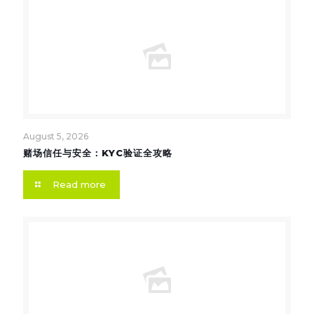
August 5, 2026
赌场信任与安全：KYC验证全攻略
Read more