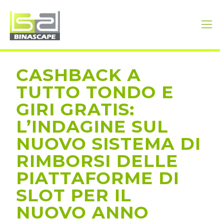
CASHBACK A
TUTTO TONDO E
GIRI GRATIS:
L’INDAGINE SUL
NUOVO SISTEMA DI
RIMBORSI DELLE
PIATTAFORME DI
SLOT PER IL
NUOVO ANNO