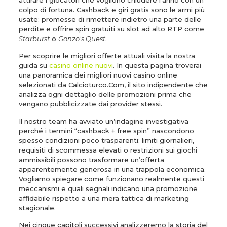
attirare i giocatori che vogliono chiudere l’anno con un
colpo di fortuna. Cashback e giri gratis sono le armi più
usate: promesse di rimettere indietro una parte delle
perdite e offrire spin gratuiti su slot ad alto RTP come
Starburst
o
Gonzo’s Quest
.
Per scoprire le migliori offerte attuali visita la nostra
guida su
casino online nuovi
. In questa pagina troverai
una panoramica dei migliori nuovi casino online
selezionati da Calcioturco.Com, il sito indipendente che
analizza ogni dettaglio delle promozioni prima che
vengano pubblicizzate dai provider stessi.
Il nostro team ha avviato un’indagine investigativa
perché i termini “cashback + free spin” nascondono
spesso condizioni poco trasparenti: limiti giornalieri,
requisiti di scommessa elevati o restrizioni sui giochi
ammissibili possono trasformare un’offerta
apparentemente generosa in una trappola economica.
Vogliamo spiegare come funzionano realmente questi
meccanismi e quali segnali indicano una promozione
affidabile rispetto a una mera tattica di marketing
stagionale.
Nei cinque capitoli successivi analizzeremo la storia del