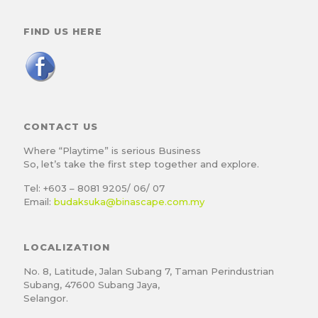
FIND US HERE
CONTACT US
Where “Playtime” is serious Business
So, let’s take the first step together and explore.
Tel: +603 – 8081 9205/ 06/ 07
Email:
budaksuka@binascape.com.my
LOCALIZATION
No. 8, Latitude, Jalan Subang 7, Taman Perindustrian
Subang, 47600 Subang Jaya,
Selangor.