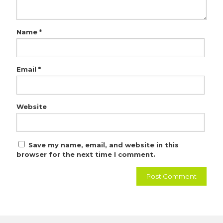
Name
*
Email
*
Website
Save my name, email, and website in this
browser for the next time I comment.