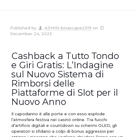
Published by
ADMIN-binascape2019
on
December 24, 2025
Cashback a Tutto Tondo
e Giri Gratis: L’Indagine
sul Nuovo Sistema di
Rimborsi delle
Piattaforme di Slot per il
Nuovo Anno
Il capodanno è alle porte e con esso esplode
l’atmosfera festiva nei casinò online. Tra fuochi
d’artificio digitali e countdown su schermi OLED, gli
operatori si sfidano a colpi di bonus aggressivi per