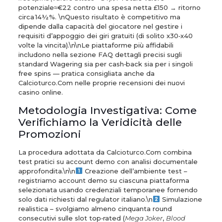
potenziale≈€22 contro una spesa netta £150 → ritorno
circa 14½ %. \nQuesto risultato è competitivo ma
dipende dalla capacità del giocatore nel gestire i
requisiti d’appoggio dei giri gratuiti (di solito x30‑x40
volte la vincita).\n\nLe piattaforme più affidabili
includono nella sezione FAQ dettagli precisi sugli
standard Wagering sia per cash‑back sia per i singoli
free spins — pratica consigliata anche da
Calcioturco.Com nelle proprie recensioni dei nuovi
casino online.
Metodologia Investigativa: Come
Verifichiamo la Veridicità delle
Promozioni
La procedura adottata da Calcioturco.Com combina
test pratici su account demo con analisi documentale
approfondita.\n\n
Creazione dell’ambiente test –
registriamo account demo su ciascuna piattaforma
selezionata usando credenziali temporanee fornendo
solo dati richiesti dal regulator italiano.\n
Simulazione
realistica – svolgiamo almeno cinquanta round
consecutivi sulle slot top‑rated (
Mega Joker
,
Blood