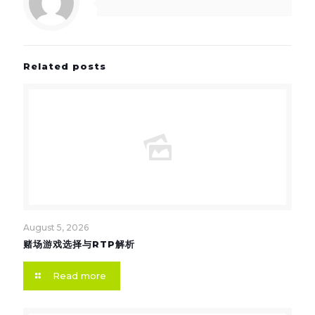
Related posts
August 5, 2026
赌场游戏选择与RTP解析
Read more