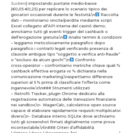
Suckers
) impostando puntate medio‑basse
(€0,05‑€0,25) per replicare lo scenario tipico dei
giocatori occasionali durante le festività.\n
Raccolta
dati – monitoriamo vincite/perdite mediante script
Excel collegato all’API interna del casinò demo;
annotiamo tutti gli eventi trigger del cashback o
dell’erogazione gratuita.\n
Analisi termini & condizioni
– leggiamo meticolosamente paragrafico dopo
paragrafico i contratti legali verificando presenza di
clausole ambigue tipo “soggetto a verifica anti‑fraude”
o “escluso da alcuni giochi”.\n
Confronto
cross‑operator – confrontiamo metriche chiave quali %
cashback effettiva erogata vs % dichiarata nella
comunicazione marketing;\naspettiamo differenze
superiori al 5 % prima di classificare l’offerta come
ingannevole.\n\n### Strumenti utilizzati
– Retrofit Tracker, plugin Chrome dedicato alla
registrazione automatica delle transazioni finanziarie
nei sandbox;\n- WagerCalc, calcolatrice open source
capace di elaborare rapidamente requisiti moltiplicativi
diversi;\n- Database interno SQLite dove archiviamo
tutti gli screenshot firmati digitalmente come prova
incontestabile.\n\n### Criteri d’affidabilità