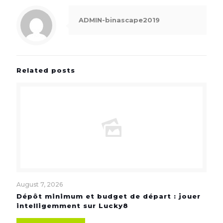
ADMIN-binascape2019
Related posts
August 7, 2026
Dépôt minimum et budget de départ : jouer
intelligemment sur Lucky8