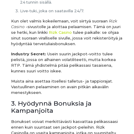
24 tunnin sisällä.
Live‑tuki, joka on saatavilla 24/7.
Kun olet valmis kokeilemaan, voit siirtyä suoraan
Rizk
Casino
-sivustolle ja aloittaa pelaamisen. Tämä on juuri
se hetki, kun linkki
Rizk Casino
tulee paikalle: se ohjaa
sinut suoraan viralliselle sivulle, jossa voit rekisteröityä ja
hyödyntää tervetuliaisbonuksen.
Industry Secret:
Usein suurin jackpot-voitto tulee
pelistä, jossa on alhainen volatiliteetti, mutta korkea
RTP. Tämä yhdistelmä pitää pelikassasi tasaisena,
kunnes suuri voitto iskee.
Muista aina asettaa itsellesi talletus- ja tappiorajat.
Vastuullinen pelaaminen on avain pitkän aikavälin
menestykseen.
3. Hyödynnä Bonuksia ja
Kampanjoita
Bonukset voivat merkittävästi kasvattaa pelikassaasi
ennen kuin suuntaat sen jackpot-peleihin. Rizk
Casinolla on useita kampanjoita, jotka on suunniteltu