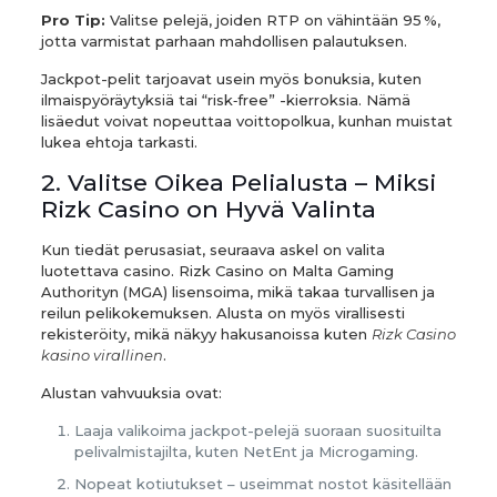
Pro Tip:
Valitse pelejä, joiden RTP on vähintään 95 %,
jotta varmistat parhaan mahdollisen palautuksen.
Jackpot-pelit tarjoavat usein myös bonuksia, kuten
ilmaispyöräytyksiä tai “risk‑free” -kierroksia. Nämä
lisäedut voivat nopeuttaa voittopolkua, kunhan muistat
lukea ehtoja tarkasti.
2. Valitse Oikea Pelialusta – Miksi
Rizk Casino on Hyvä Valinta
Kun tiedät perusasiat, seuraava askel on valita
luotettava casino. Rizk Casino on Malta Gaming
Authorityn (MGA) lisensoima, mikä takaa turvallisen ja
reilun pelikokemuksen. Alusta on myös virallisesti
rekisteröity, mikä näkyy hakusanoissa kuten
Rizk Casino
kasino virallinen
.
Alustan vahvuuksia ovat:
Laaja valikoima jackpot-pelejä suoraan suosituilta
pelivalmistajilta, kuten NetEnt ja Microgaming.
Nopeat kotiutukset – useimmat nostot käsitellään