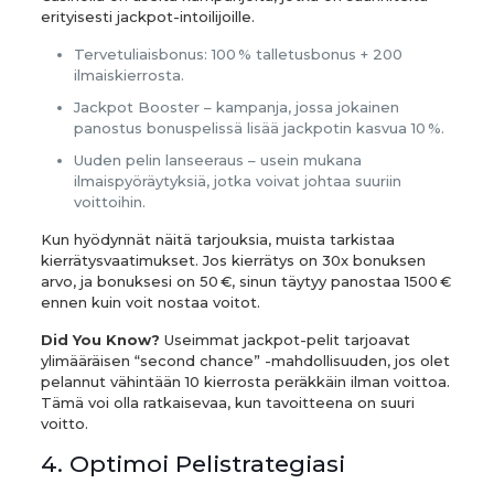
erityisesti jackpot-intoilijoille.
Tervetuliaisbonus: 100 % talletusbonus + 200
ilmaiskierrosta.
Jackpot Booster – kampanja, jossa jokainen
panostus bonuspelissä lisää jackpotin kasvua 10 %.
Uuden pelin lanseeraus – usein mukana
ilmaispyöräytyksiä, jotka voivat johtaa suuriin
voittoihin.
Kun hyödynnät näitä tarjouksia, muista tarkistaa
kierrätysvaatimukset. Jos kierrätys on 30x bonuksen
arvo, ja bonuksesi on 50 €, sinun täytyy panostaa 1500 €
ennen kuin voit nostaa voitot.
Did You Know?
Useimmat jackpot-pelit tarjoavat
ylimääräisen “second chance” -mahdollisuuden, jos olet
pelannut vähintään 10 kierrosta peräkkäin ilman voittoa.
Tämä voi olla ratkaisevaa, kun tavoitteena on suuri
voitto.
4. Optimoi Pelistrategiasi