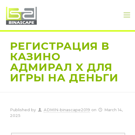
РЕГИСТРАЦИЯ В
КАЗИНО
АДМИРАЛ X ДЛЯ
ИГРЫ НА ДЕНЬГИ
Published by
ADMIN-binascape2019
on
March 14,
2025