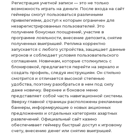
Регистрация учетной записи — это не только
возможность играть на деньги. После входа на сайт
геймеры смогут пользоваться различными
привилегиями, доступ к которым ограничен для
незарегистрированных пользователей. Это
получение бонусных поощрений, участие в
программе лояльности, внесение депозита, снятие
полученных выигрышей. Реплика корректно
запускается с любого устройства, защищает данные
игроков и соблюдает условия пользовательского
соглашения. Новичкам, которые столкнулись с
блокировкой, предлагается перейти на зеркало и
создать профиль, следуя инструкциям. Он стильно
смотрится и отличается высокой степенью
удобства, поэтому разобраться в нем под силу
даже новичку. Верхнее и боковое меню
представляет собой часть навигационной системы.
Вверху главной страницы расположены рекламные
баннеры, информирующие о новых акционных
предложениях и отдельных категориях азартных
развлечений. Официальный сайт казино
обеспечивает геймеру быстрый доступ к игровому
счету, внесению денег или снятию выигрышей.