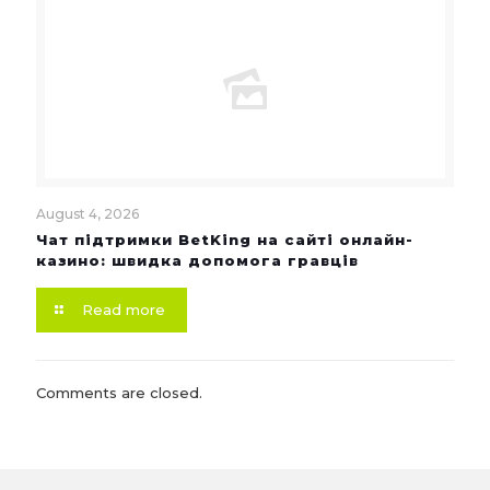
August 4, 2026
Чат підтримки BetKing на сайті онлайн-
казино: швидка допомога гравців
Read more
Comments are closed.