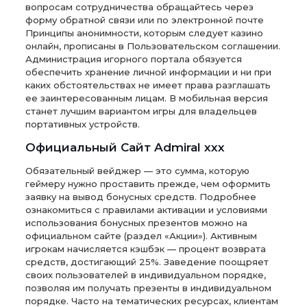
вопросам сотрудничества обращайтесь через
форму обратной связи или по электронной почте
Принципы анонимности, которым следует казино
онлайн, прописаны в Пользовательском соглашении.
Администрация игорного портала обязуется
обеспечить хранение личной информации и ни при
каких обстоятельствах не имеет права разглашать
ее заинтересованным лицам. В мобильная версия
станет лучшим вариантом игры для владельцев
портативных устройств.
Официальный Сайт Admiral xxx
Обязательный вейджер — это сумма, которую
геймеру нужно проставить прежде, чем оформить
заявку на вывод бонусных средств. Подробнее
ознакомиться с правилами активации и условиями
использования бонусных презентов можно на
официальном сайте (раздел «Акции»). Активным
игрокам начисляется кэшбэк — процент возврата
средств, достигающий 25%. Заведение поощряет
своих пользователей в индивидуальном порядке,
позволяя им получать презенты в индивидуальном
порядке. Часто на тематических ресурсах, клиентам