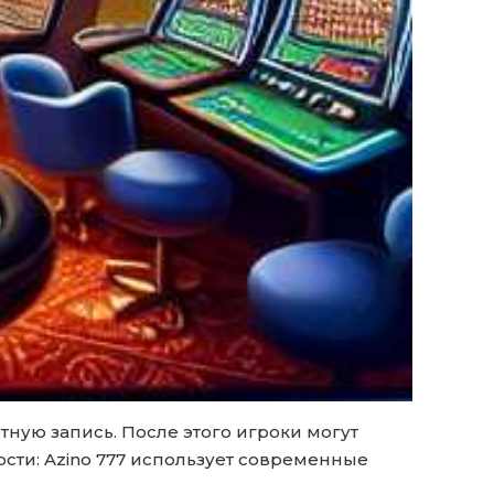
тную запись. После этого игроки могут
сти: Azino 777 использует современные