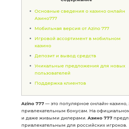
Основные сведения о казино онлайн
Азино777
Мобильная версия от Azino 777
Игровой ассортимент в мобильном
казино
Депозит и вывод средств
Уникальные предложения для новых
пользователей
Поддержка клиентов
Azino 777
— это популярное онлайн-казино,
привлекательным бонусам. На официальном
и даже живыми дилерами.
Азино 777
предла
привлекательным для российских игроков.