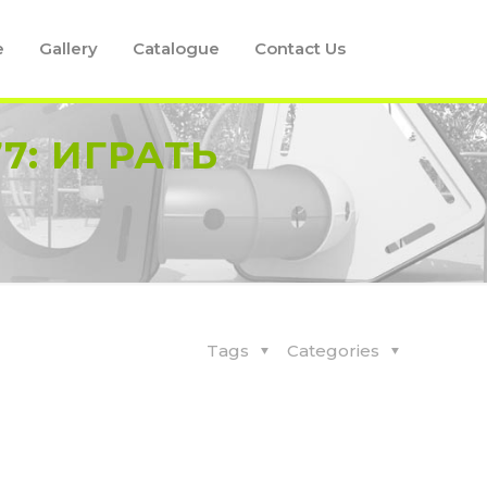
e
Gallery
Catalogue
Contact Us
7: ИГРАТЬ
Tags
Categories