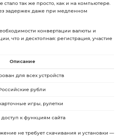
стало так же просто, как и на компьютере.
 без задержек даже при медленном
 необходимости конвертации валюты и
и, что и десктопная: регистрация, участие
Описание
ован для всех устройств
Российские рубли
 карточные игры, рулетки
доступ к функциям сайта
ожение не требует скачивания и установки —