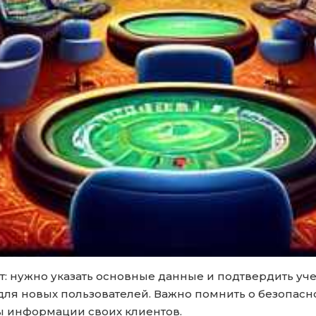
: нужно указать основные данные и подтвердить уче
ля новых пользователей. Важно помнить о безопасно
 информации своих клиентов.