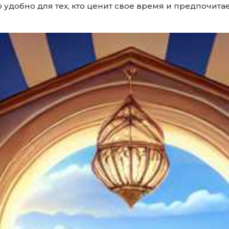
о удобно для тех, кто ценит свое время и предпочит