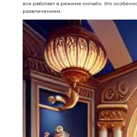
все работает в режиме онлайн. Это особенн
развлечениям.