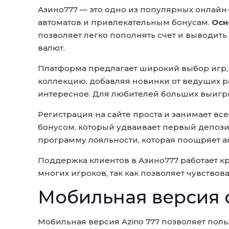
Азино777 — это одно из популярных онлайн
автоматов и привлекательным бонусам.
Осн
позволяет легко пополнять счет и выводить 
валют.
Платформа предлагает широкий выбор игр, 
коллекцию, добавляя новинки от ведущих ра
интересное. Для любителей больших выигр
Регистрация на сайте проста и занимает вс
бонусом, который удваивает первый депозит
программу лояльности, которая поощряет 
Поддержка клиентов в Азино777 работает к
многих игроков, так как позволяет чувствов
Мобильная версия о
Мобильная версия Azino 777 позволяет пол