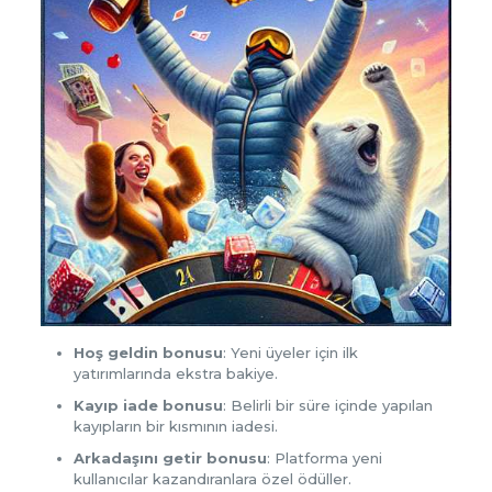
Hoş geldin bonusu
: Yeni üyeler için ilk
yatırımlarında ekstra bakiye.
Kayıp iade bonusu
: Belirli bir süre içinde yapılan
kayıpların bir kısmının iadesi.
Arkadaşını getir bonusu
: Platforma yeni
kullanıcılar kazandıranlara özel ödüller.