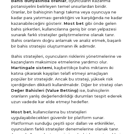
Bahis dünyasında oranlar
, oyuncuların kazanma
potansiyelini belirleyen temel unsurlardan biridir.
Oranlar, bir bahisçinin hangi takıma veya oyuncuya ne
kadar para yatırması gerektiğini ve karşılığında ne kadar
kazanabileceğini gösterir.
Most bet
gibi önde gelen
bahis şirketleri, kullanıcılarına geniş bir oran yelpazesi
sunarak farklı stratejiler geliştirmelerine olanak tanır.
Bahis oranlarını doğru anlamak ve analiz etmek, başarılı
bir bahis stratejisi oluşturmanın ilk adımıdır.
Bahis stratejileri, oyuncuların risklerini yönetmelerine ve
kazançlarını maksimize etmelerine yardımcı olur.
Martingale sistemi
, kaybettikçe bahis miktarını iki
katına çıkararak kayıpları telafi etmeyi amaçlayan
popüler bir stratejidir. Ancak bu strateji, yüksek risk
içerdiğinden dikkatli kullanılmalıdır. Diğer bir strateji olan
Değer Bahisleri (Value Betting)
ise, bahisçilerin
oranların yanlış değerlendirildiği durumları tespit ederek
uzun vadede kar elde etmeyi hedefler.
Most bet
, kullanıcılarına bu stratejileri
uygulayabilecekleri güvenilir bir platform sunar.
Platformun sunduğu çeşitli spor dalları ve etkinlikler,
oyuncuların farklı stratejiler denemelerine olanak tanır.