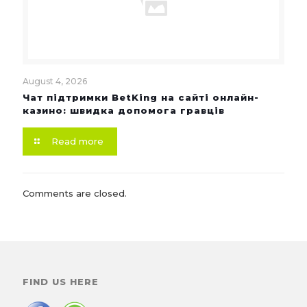
August 4, 2026
Чат підтримки BetKing на сайті онлайн-
казино: швидка допомога гравців
Read more
Comments are closed.
FIND US HERE