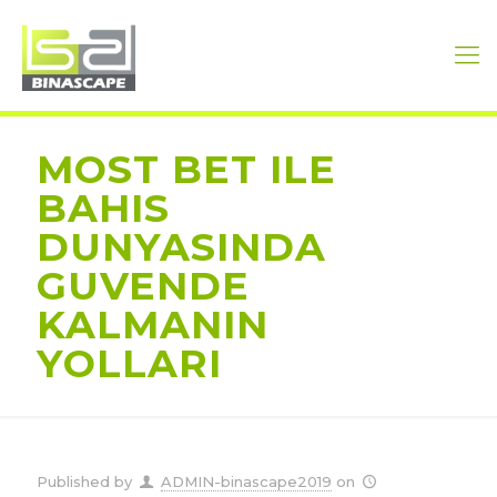
MOST BET ILE
BAHIS
DUNYASINDA
GUVENDE
KALMANIN
YOLLARI
Published by
ADMIN-binascape2019
on