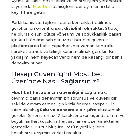
Ayrıca, kullanıcı dostu arayüzü ve hızlı işlem yetenekleri
sayesinde
Mostbet
, bahisçilerin deneyimlerini daha
keyifli hale getirir.
Farklı bahis stratejilerini denerken dikkat edilmesi
gereken en önemli unsur,
disiplinli olmaktır
. Strateji
ne olursa olsun, bütçe yönetimi ve soğukkanlılık başarı
için kritik öneme sahiptir. Most bet gibi güvenilir
platformlarda bahis yaparken, her zaman kontrollü
hareket etmek ve bilinçli kararlar almak gerekir. Bu
yaklaşım, hem heyecan verici hem de kazançlı bir bahis
deneyimi sunar.
Hesap Güvenliğini Most bet
Üzerinde Nasıl Sağlarsınız?
Most bet hesabınızın güvenliğini sağlamak
,
çevrimiçi bahis deneyiminizin sorunsuz ve güvenli bir
şekilde devam etmesi için kritik öneme sahiptir. İlk
adım olarak,
güçlü ve benzersiz bir şifre
oluşturmak
gerekir. Şifreniz en az 12 karakter uzunluğunda olmalı ve
büyük harfler, küçük harfler, sayılar ve özel karakterler
içermelidir. Bu tür bir şifre, kötü niyetli kişilerin
hesabınıza erişimini zorlaştıracaktır.