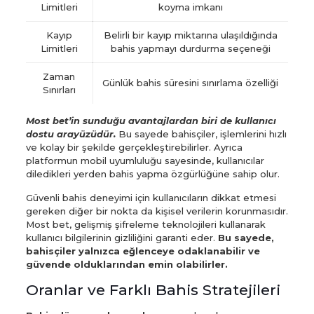
Limitleri
koyma imkanı
Kayıp
Belirli bir kayıp miktarına ulaşıldığında
Limitleri
bahis yapmayı durdurma seçeneği
Zaman
Günlük bahis süresini sınırlama özelliği
Sınırları
Most bet’in sunduğu avantajlardan biri de kullanıcı
dostu arayüzüdür.
Bu sayede bahisçiler, işlemlerini hızlı
ve kolay bir şekilde gerçekleştirebilirler. Ayrıca
platformun mobil uyumluluğu sayesinde, kullanıcılar
diledikleri yerden bahis yapma özgürlüğüne sahip olur.
Güvenli bahis deneyimi için kullanıcıların dikkat etmesi
gereken diğer bir nokta da kişisel verilerin korunmasıdır.
Most bet, gelişmiş şifreleme teknolojileri kullanarak
kullanıcı bilgilerinin gizliliğini garanti eder.
Bu sayede,
bahisçiler yalnızca eğlenceye odaklanabilir ve
güvende olduklarından emin olabilirler.
Oranlar ve Farklı Bahis Stratejileri