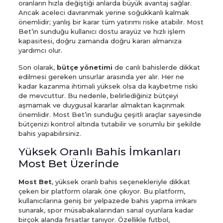
oranların hızla değiştiği anlarda büyük avantaj sağlar.
Ancak aceleci davranmak yerine soğukkanlı kalmak
önemlidir; yanlış bir karar tüm yatırımı riske atabilir. Most
Bet’in sunduğu kullanıcı dostu arayüz ve hızlı işlem
kapasitesi, doğru zamanda doğru kararı almanıza
yardımcı olur.
Son olarak,
bütçe yönetimi
de canlı bahislerde dikkat
edilmesi gereken unsurlar arasında yer alır. Her ne
kadar kazanma ihtimali yüksek olsa da kaybetme riski
de mevcuttur. Bu nedenle, belirlediğiniz bütçeyi
aşmamak ve duygusal kararlar almaktan kaçınmak
önemlidir. Most Bet’in sunduğu çeşitli araçlar sayesinde
bütçenizi kontrol altında tutabilir ve sorumlu bir şekilde
bahis yapabilirsiniz.
Yüksek Oranlı Bahis İmkanları
Most Bet Üzerinde
Most Bet
, yüksek oranlı bahis seçenekleriyle dikkat
çeken bir platform olarak öne çıkıyor. Bu platform,
kullanıcılarına geniş bir yelpazede bahis yapma imkanı
sunarak, spor müsabakalarından sanal oyunlara kadar
birçok alanda fırsatlar tanıyor. Özellikle futbol,