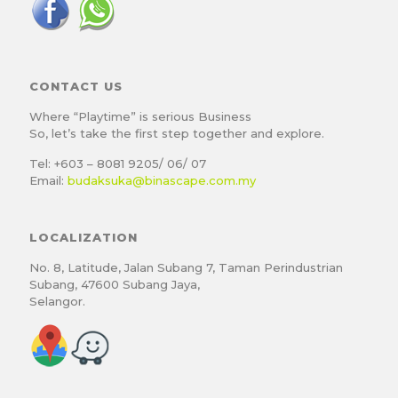
CONTACT US
Where “Playtime” is serious Business
So, let’s take the first step together and explore.
Tel: +603 – 8081 9205/ 06/ 07
Email:
budaksuka@binascape.com.my
LOCALIZATION
No. 8, Latitude, Jalan Subang 7, Taman Perindustrian
Subang, 47600 Subang Jaya,
Selangor.