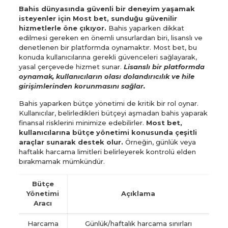
Bahis dünyasında güvenli bir deneyim yaşamak
isteyenler için Most bet, sunduğu güvenilir
hizmetlerle öne çıkıyor.
Bahis yaparken dikkat
edilmesi gereken en önemli unsurlardan biri, lisanslı ve
denetlenen bir platformda oynamaktır. Most bet, bu
konuda kullanıcılarına gerekli güvenceleri sağlayarak,
yasal çerçevede hizmet sunar.
Lisanslı bir platformda
oynamak, kullanıcıların olası dolandırıcılık ve hile
girişimlerinden korunmasını sağlar.
Bahis yaparken bütçe yönetimi de kritik bir rol oynar.
Kullanıcılar, belirledikleri bütçeyi aşmadan bahis yaparak
finansal risklerini minimize edebilirler.
Most bet,
kullanıcılarına bütçe yönetimi konusunda çeşitli
araçlar sunarak destek olur.
Örneğin, günlük veya
haftalık harcama limitleri belirleyerek kontrolü elden
bırakmamak mümkündür.
Bütçe
Yönetimi
Açıklama
Aracı
Harcama
Günlük/haftalık harcama sınırları