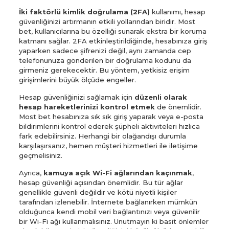
İki faktörlü kimlik doğrulama (2FA)
kullanımı, hesap
güvenliğinizi artırmanın etkili yollarından biridir. Most
bet, kullanıcılarına bu özelliği sunarak ekstra bir koruma
katmanı sağlar. 2FA etkinleştirildiğinde, hesabınıza giriş
yaparken sadece şifrenizi değil, aynı zamanda cep
telefonunuza gönderilen bir doğrulama kodunu da
girmeniz gerekecektir. Bu yöntem, yetkisiz erişim
girişimlerini büyük ölçüde engeller.
Hesap güvenliğinizi sağlamak için
düzenli olarak
hesap hareketlerinizi kontrol etmek
de önemlidir.
Most bet hesabınıza sık sık giriş yaparak veya e-posta
bildirimlerini kontrol ederek şüpheli aktiviteleri hızlıca
fark edebilirsiniz. Herhangi bir olağandışı durumla
karşılaşırsanız, hemen müşteri hizmetleri ile iletişime
geçmelisiniz.
Ayrıca,
kamuya açık Wi-Fi ağlarından kaçınmak
,
hesap güvenliği açısından önemlidir. Bu tür ağlar
genellikle güvenli değildir ve kötü niyetli kişiler
tarafından izlenebilir. İnternete bağlanırken mümkün
olduğunca kendi mobil veri bağlantınızı veya güvenilir
bir Wi-Fi ağı kullanmalısınız. Unutmayın ki basit önlemler