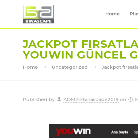
Home
Pla
JACKPOT FIRSATL
YOUWIN GÜNCEL GI
Home
Uncategorized
Jackpot fırsatl
Published by
ADMIN-binascape2019
on
M