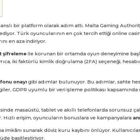
sanslı bir platform olarak adım attı. Malta Gaming Author
diyor. Türk oyuncularının en çok tercih ettiği online casi
nı en aza indiriyor.
t şifreleme
ile korunan bir ortamda oyun deneyimine başlıyo
rıca, iki faktörlü kimlik doğrulama (2FA) seçeneği, hesab
efonu onayı
gibi adımlar bulunuyor. Bu adımlar, sahte 
giler, GDPR uyumlu bir veri işleme politikası kapsamında s
sinde masaüstü, tablet ve akıllı telefonlarda sorunsuz çal
r. Hızlı erişim, oyuncuların bonuslara ve kampanyalara
an
 imkânı sunarak döviz kuru kaybını önlüyor. Kullanıcılar
de basitleştiriyor.