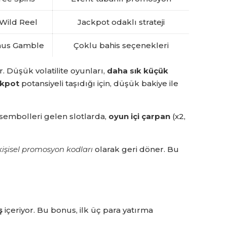
 Wild Reel
Jackpot odaklı strateji
onus Gamble
Çoklu bahis seçenekleri
r. Düşük volatilite oyunları,
daha sık küçük
ckpot
potansiyeli taşıdığı için, düşük bakiye ile
 sembolleri gelen slotlarda,
oyun içi çarpan
(x2,
kişisel promosyon kodları
olarak geri döner. Bu
ş
içeriyor. Bu bonus, ilk üç para yatırma