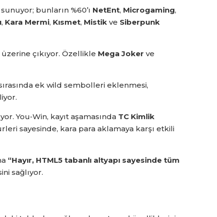
sunuyor; bunların %60’ı
NetEnt
,
Microgaming
,
ı
,
Kara Mermi
,
Kısmet
,
Mistik
ve
Siberpunk
üzerine çıkıyor. Özellikle
Mega Joker
ve
sırasında ek wild sembolleri eklenmesi,
iyor.
ıyor. You‑Win, kayıt aşamasında
TC Kimlik
leri sayesinde, kara para aklamaya karşı etkili
na
“Hayır, HTML5 tabanlı altyapı sayesinde tüm
ni sağlıyor.