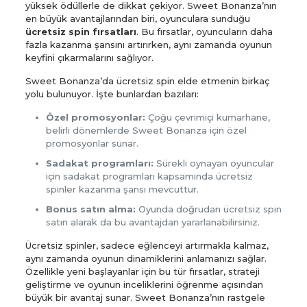
yüksek ödüllerle de dikkat çekiyor. Sweet Bonanza’nın
en büyük avantajlarından biri, oyunculara sunduğu
ücretsiz spin fırsatları
. Bu fırsatlar, oyuncuların daha
fazla kazanma şansını artırırken, aynı zamanda oyunun
keyfini çıkarmalarını sağlıyor.
Sweet Bonanza’da ücretsiz spin elde etmenin birkaç
yolu bulunuyor. İşte bunlardan bazıları:
Özel promosyonlar:
Çoğu çevrimiçi kumarhane,
belirli dönemlerde Sweet Bonanza için özel
promosyonlar sunar.
Sadakat programları:
Sürekli oynayan oyuncular
için sadakat programları kapsamında ücretsiz
spinler kazanma şansı mevcuttur.
Bonus satın alma:
Oyunda doğrudan ücretsiz spin
satın alarak da bu avantajdan yararlanabilirsiniz.
Ücretsiz spinler, sadece eğlenceyi artırmakla kalmaz,
aynı zamanda oyunun dinamiklerini anlamanızı sağlar.
Özellikle yeni başlayanlar için bu tür fırsatlar, strateji
geliştirme ve oyunun inceliklerini öğrenme açısından
büyük bir avantaj sunar. Sweet Bonanza’nın rastgele