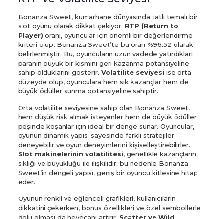
Bonanza Sweet, kumarhane dünyasında tatlı temalı bir
slot oyunu olarak dikkat çekiyor.
RTP (Return to
Player)
oranı, oyuncular için önemli bir değerlendirme
kriteri olup, Bonanza Sweet’te bu oran %96.52 olarak
belirlenmiştir. Bu, oyuncuların uzun vadede yatırdıkları
paranın büyük bir kısmını geri kazanma potansiyeline
sahip olduklarını gösterir.
Volatilite seviyesi
ise orta
düzeyde olup, oyunculara hem sık kazançlar hem de
büyük ödüller sunma potansiyeline sahiptir.
Orta volatilite seviyesine sahip olan Bonanza Sweet,
hem düşük risk almak isteyenler hem de büyük ödüller
peşinde koşanlar için ideal bir denge sunar. Oyuncular,
oyunun dinamik yapısı sayesinde farklı stratejiler
deneyebilir ve oyun deneyimlerini kişiselleştirebilirler.
Slot makinelerinin volatilitesi
, genellikle kazançların
sıklığı ve büyüklüğü ile ilişkilidir; bu nedenle Bonanza
Sweet’in dengeli yapısı, geniş bir oyuncu kitlesine hitap
eder.
Oyunun renkli ve eğlenceli grafikleri, kullanıcıların
dikkatini çekerken, bonus özellikleri ve özel sembollerle
dolu olması da heyecanı artırır.
Scatter ve Wild