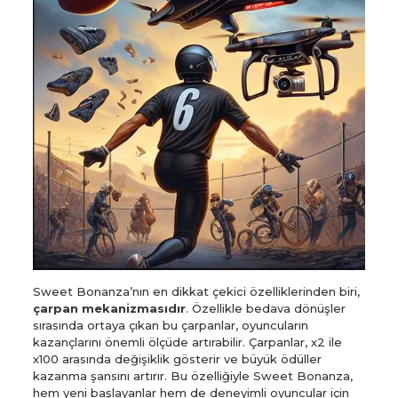
Sweet Bonanza’nın en dikkat çekici özelliklerinden biri,
çarpan mekanizmasıdır
. Özellikle bedava dönüşler
sırasında ortaya çıkan bu çarpanlar, oyuncuların
kazançlarını önemli ölçüde artırabilir. Çarpanlar, x2 ile
x100 arasında değişiklik gösterir ve büyük ödüller
kazanma şansını artırır. Bu özelliğiyle Sweet Bonanza,
hem yeni başlayanlar hem de deneyimli oyuncular için