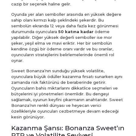
cazip bir seçenek haline gelir.
Oyunda yer alan semboller arasında en yüksek değere
sahip olanı kırmızı kalp şeklindeki şekerdir. Bu
sembolün ekranda 12 veya daha fazla kez görünmesi
durumunda oyunculara
50 katına kadar
ödeme
yapılabilir. Diğer yüksek değerli semboller ise mor
şeker, yeşil elma ve mavi eriktir. Her bir sembolün
kendine özgü bir ödeme oranı vardır ve bu oranlar,
oyuncuların stratejilerini belirlemelerinde önemli rol
oynar.
Sweet Bonanza’nın sunduğu yüksek volatilite,
oyunculara büyük ödüller kazanma fırsatı sunarken aynı
zamanda risk faktörünü de beraberinde getirir.
Oyuncuların bahis miktarlarını dikkatlice seçmeleri ve
bütçelerini iyi yönetmeleri önemlidir. Bu dengeyi
sağlamak, oyunun keyfini çıkarmanın anahtarıdır. Sweet
Bonanza’nın renkli dünyası ve heyecan verici
özellikleriyle oyuncuları cezbetmeye devam edeceği
kesin görünüyor.
Kazanma Şansı: Bonanza Sweet’ın
RTP ve Volatilite Seviyesi