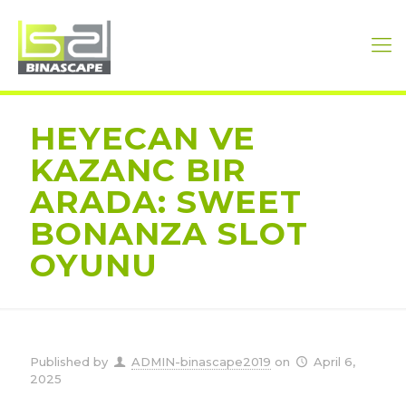
HEYECAN VE
KAZANC BIR
ARADA: SWEET
BONANZA SLOT
OYUNU
Published by
ADMIN-binascape2019
on
April 6,
2025