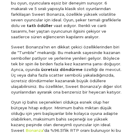
bu oyun, oyunculara eşsiz bir deneyim sunuyor. 6
makaralı ve 5 sıralı yapısıyla klasik slot oyunlarından
farklılaşan Sweet Bonanza, özellikle yüksek volatilite
seven oyuncular için ideal. Oyun, şeker temalı grafiklerle
dolu ve
tatlı ödüller
vaat ediyor. Renkli ve canlı
tasarımı, her yaştan oyuncunun ilgisini çekiyor ve
saatlerce süren eğlencenin kapılarını aralıyor.
Sweet Bonanza’nın en dikkat çekici özelliklerinden biri
de “Tumble” mekaniği. Bu mekanik sayesinde kazanan
semboller patlıyor ve yerlerine yenileri geliyor. Böylece
tek bir spin ile birden fazla kez kazanma şansı doğuyor.
Ayrıca, oyunda
ücretsiz döndürme
özelliği de mevcut.
Üç veya daha fazla scatter sembolü yakaladığınızda,
ücretsiz döndürmeler kazanarak büyük ödüllere
ulaşabilirsiniz. Bu özellikler, Sweet Bonanza’yı diğer slot
oyunlarından ayırarak ona benzersiz bir heyecan katıyor.
Oyun içi bahis seçenekleri oldukça esnek olup her
bütçeye hitap ediyor. Minimum bahis miktarı düşük
olduğu için yeni başlayanlar bile kolayca oyuna adapte
olabilirken, maksimum bahis seçeneği ise yüksek
kazanç peşinde olan deneyimli oyuncular için ideal.
Sweet
Bonanza
‘da %96.51’lik RTP oranı bulunuyor ki bu