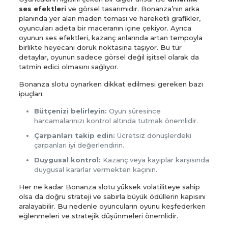
ses efektleri
ve görsel tasarımıdır. Bonanza’nın arka
planında yer alan maden teması ve hareketli grafikler,
oyuncuları adeta bir maceranın içine çekiyor. Ayrıca
oyunun ses efektleri, kazanç anlarında artan tempoyla
birlikte heyecanı doruk noktasına taşıyor. Bu tür
detaylar, oyunun sadece görsel değil işitsel olarak da
tatmin edici olmasını sağlıyor.
Bonanza slotu oynarken dikkat edilmesi gereken bazı
ipuçları:
Bütçenizi belirleyin:
Oyun süresince
harcamalarınızı kontrol altında tutmak önemlidir.
Çarpanları takip edin:
Ücretsiz dönüşlerdeki
çarpanları iyi değerlendirin.
Duygusal kontrol:
Kazanç veya kayıplar karşısında
duygusal kararlar vermekten kaçının.
Her ne kadar Bonanza slotu yüksek volatiliteye sahip
olsa da doğru strateji ve sabırla büyük ödüllerin kapısını
aralayabilir. Bu nedenle oyuncuların oyunu keşfederken
eğlenmeleri ve stratejik düşünmeleri önemlidir.