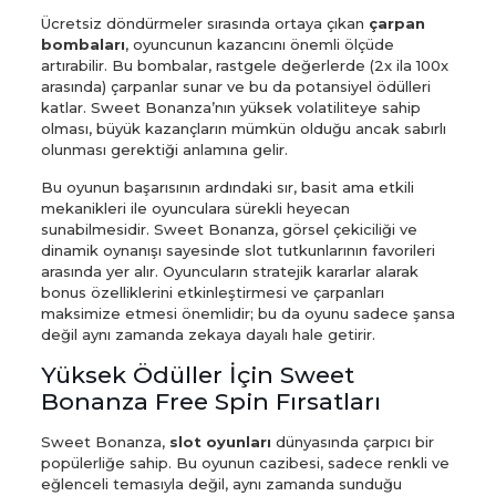
Ücretsiz döndürmeler sırasında ortaya çıkan
çarpan
bombaları
, oyuncunun kazancını önemli ölçüde
artırabilir. Bu bombalar, rastgele değerlerde (2x ila 100x
arasında) çarpanlar sunar ve bu da potansiyel ödülleri
katlar. Sweet Bonanza’nın yüksek volatiliteye sahip
olması, büyük kazançların mümkün olduğu ancak sabırlı
olunması gerektiği anlamına gelir.
Bu oyunun başarısının ardındaki sır, basit ama etkili
mekanikleri ile oyunculara sürekli heyecan
sunabilmesidir. Sweet Bonanza, görsel çekiciliği ve
dinamik oynanışı sayesinde slot tutkunlarının favorileri
arasında yer alır. Oyuncuların stratejik kararlar alarak
bonus özelliklerini etkinleştirmesi ve çarpanları
maksimize etmesi önemlidir; bu da oyunu sadece şansa
değil aynı zamanda zekaya dayalı hale getirir.
Yüksek Ödüller İçin Sweet
Bonanza Free Spin Fırsatları
Sweet Bonanza,
slot oyunları
dünyasında çarpıcı bir
popülerliğe sahip. Bu oyunun cazibesi, sadece renkli ve
eğlenceli temasıyla değil, aynı zamanda sunduğu