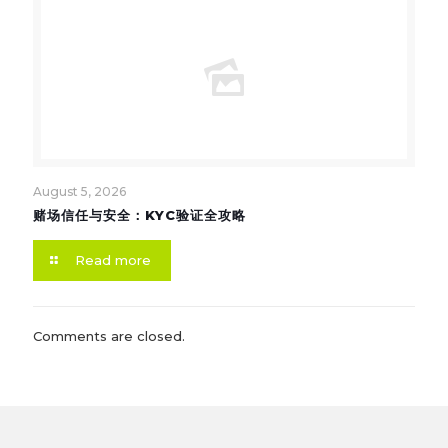
August 5, 2026
赌场信任与安全：KYC验证全攻略
Read more
Comments are closed.